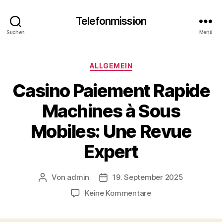
Telefonmission
Suchen
Menü
Kategorien
ALLGEMEIN
Casino Paiement Rapide
Machines à Sous
Mobiles: Une Revue
Expert
Von
admin
19. September 2025
Beitragsautor
Veröffentlichungsdatum
zu
Keine Kommentare
Casino
Paiement