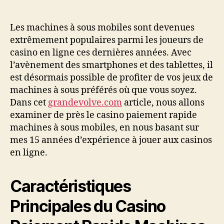
Rapide
Machines
à
Les machines à sous mobiles sont devenues
Sous
extrêmement populaires parmi les joueurs de
Mobiles:
casino en ligne ces dernières années. Avec
Une
l’avènement des smartphones et des tablettes, il
Revue
est désormais possible de profiter de vos jeux de
Expert
machines à sous préférés où que vous soyez.
Dans cet
grandevolve.com
article, nous
allons
examiner de près le casino paiement rapide
machines à sous mobiles, en nous basant sur
mes 15 années d’expérience à jouer aux casinos
en ligne.
Caractéristiques
Principales du Casino