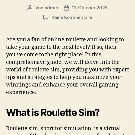
Von
admin
11. Oktober 2025
Beitragsautor
Veröffentlichungsdatum
zu
Keine Kommentare
The
Ultimate
Guide
Are you a fan of online roulette and looking to
to
take your game to the next level? If so, then
Roulette
you’ve come to the right place! In this
Sim:
comprehensive guide, we will delve into the
Tips
world of roulette sim, providing you with expert
and
tips and strategies to help you maximize your
Strategies
from
winnings and enhance your overall gaming
a
experience.
15-
Year
What is Roulette Sim?
Online
Roulette
Pro
Roulette sim, short for simulation, is a virtual