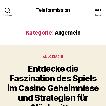
Telefonmission
Suchen
Menü
Kategorie:
Allgemein
Kategorien
ALLGEMEIN
Entdecke die
Faszination des Spiels
im Casino Geheimnisse
und Strategien für