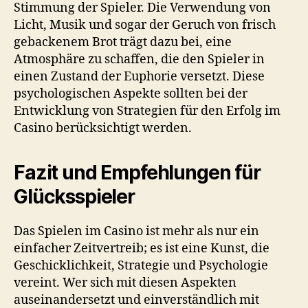
Stimmung der Spieler. Die Verwendung von
Licht, Musik und sogar der Geruch von frisch
gebackenem Brot trägt dazu bei, eine
Atmosphäre zu schaffen, die den Spieler in
einen Zustand der Euphorie versetzt. Diese
psychologischen Aspekte sollten bei der
Entwicklung von Strategien für den Erfolg im
Casino berücksichtigt werden.
Fazit und Empfehlungen für
Glücksspieler
Das Spielen im Casino ist mehr als nur ein
einfacher Zeitvertreib; es ist eine Kunst, die
Geschicklichkeit, Strategie und Psychologie
vereint. Wer sich mit diesen Aspekten
auseinandersetzt und einverständlich mit