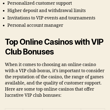
Personalized customer support
Higher deposit and withdrawal limits
Invitations to VIP events and tournaments
Personal account manager
Top Online Casinos with VIP
Club Bonuses
When it comes to choosing an online casino
with a VIP club bonus, it’s important to consider
the reputation of the casino, the range of games
available, and the quality of customer support.
Here are some top online casinos that offer
lucrative VIP club bonuses: