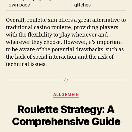
own pace
glitches
Overall, roulette sim offers a great alternative to
traditional casino roulette, providing players
with the flexibility to play whenever and
wherever they choose. However, it’s important
to be aware of the potential drawbacks, such as
the lack of social interaction and the risk of
technical issues.
Kategorien
ALLGEMEIN
Roulette Strategy: A
Comprehensive Guide