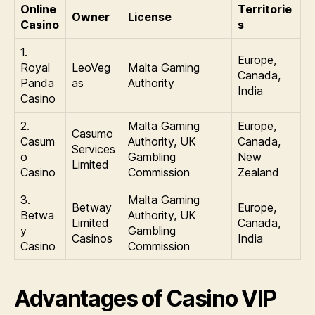
Online
Territorie
Owner
License
Casino
s
1.
Europe,
Royal
LeoVeg
Malta Gaming
Canada,
Panda
as
Authority
India
Casino
2.
Malta Gaming
Europe,
Casumo
Casum
Authority, UK
Canada,
Services
o
Gambling
New
Limited
Casino
Commission
Zealand
3.
Malta Gaming
Betway
Europe,
Betwa
Authority, UK
Limited
Canada,
y
Gambling
Casinos
India
Casino
Commission
Advantages of Casino VIP