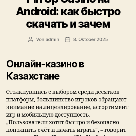
Bonus“
Android: как быстро
скачать и зачем
Von
admin
8. Oktober 2025
Beitragsautor
Veröffentlichungsdatum
Онлайн‑казино в
Казахстане
Столкнувшись с выбором среди десятков
платформ, большинство игроков обращают
внимание на лицензирование, ассортимент
игр и мобильную доступность.
„Пользователи хотят быстро и безопасно
пополнить счёт и начать играть“, – говорит