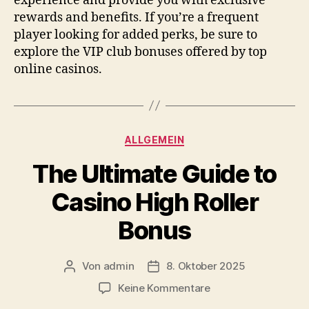
experience and provide you with exclusive
rewards and benefits. If you’re a frequent
player looking for added perks, be sure to
explore the VIP club bonuses offered by top
online casinos.
Kategorien
ALLGEMEIN
The Ultimate Guide to
Casino High Roller
Bonus
Von
admin
8. Oktober 2025
Beitragsautor
Veröffentlichungsdatum
zu
Keine Kommentare
The