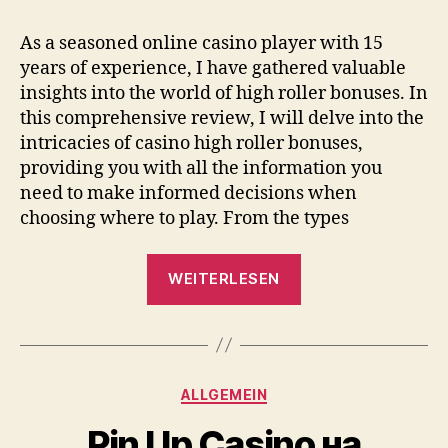
Ultimate
Guide
As a seasoned online casino player with 15
to
years of experience, I have gathered valuable
Casino
insights into the world of high roller bonuses. In
High
this comprehensive review, I will delve into the
Roller
intricacies of casino high roller bonuses,
Bonus
providing you with all the information you
need to make informed decisions when
choosing where to play. From the types
„The
WEITERLESEN
Ultimate
Guide
to
Casino
Kategorien
ALLGEMEIN
High
Roller
Pin Up Casino на