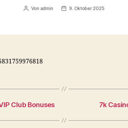
Von
admin
9. Oktober 2025
Beitragsautor
Veröffentlichungsdatum
5831759976818
 VIP Club Bonuses
7k Casi