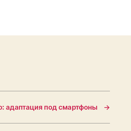
no: адаптация под смартфоны
→