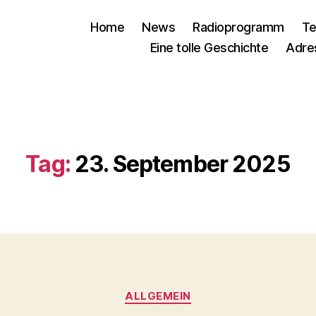
Home
News
Radioprogramm
Te
Eine tolle Geschichte
Adre
Tag:
23. September 2025
Kategorien
ALLGEMEIN