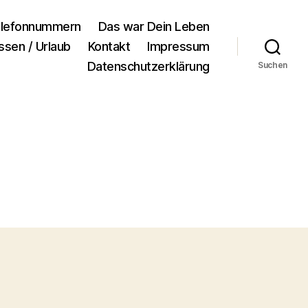
lefonnummern
Das war Dein Leben
ssen / Urlaub
Kontakt
Impressum
Datenschutzerklärung
Suchen