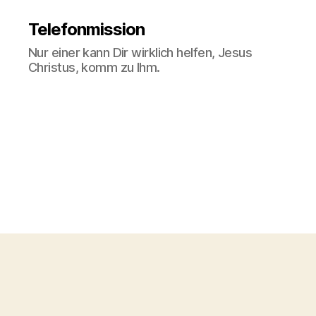
Telefonmission
Nur einer kann Dir wirklich helfen, Jesus
Christus, komm zu Ihm.