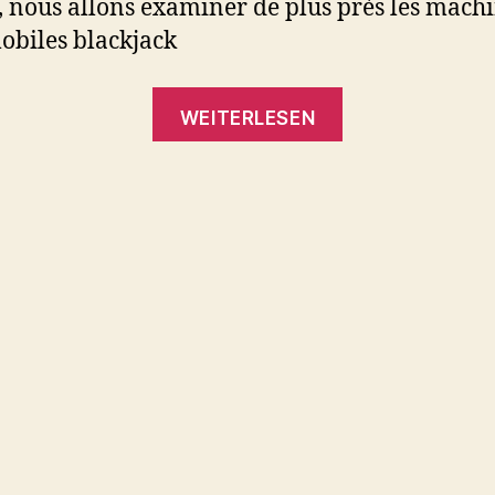
e, nous allons examiner de plus près les mach
obiles blackjack
„Machines
WEITERLESEN
à
sous
mobiles
blackjack
en
ligne“
Kategorien
ALLGEMEIN
k en Ligne Casi