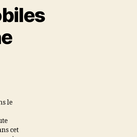
biles
ne
ns le
ute
ans cet