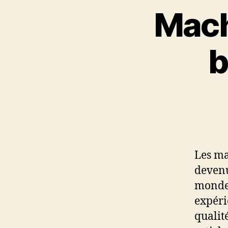
Mach
b
Les ma
devenu
monde 
expéri
qualit