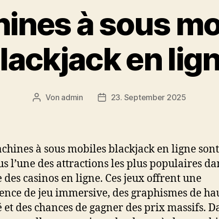
ines à sous mo
lackjack en lig
Von
admin
23. September 2025
Beitragsautor
Veröffentlichungsdatum
chines à sous mobiles blackjack en ligne sont
s l’une des attractions les plus populaires da
des casinos en ligne. Ces jeux offrent une
ence de jeu immersive, des graphismes de ha
é et des chances de gagner des prix massifs. D