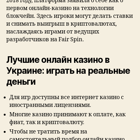
2018 году, платформа заявила о себе как о
первом онлайн-казино на технологии
блокчейн. Здесь игроки могут делать ставки
и снимать выигрыш в криптовалютах,
наслаждаясь играми от ведущих
разработчиков на Fair Spin.
Лучшие онлайн казино в
Украине: играть на реальные
деньги
Для игр доступны все интернет казино с
иностранными лицензиями.
Многие казино принимают к оплате, как
фиат, так и криптовалюту.
Чтобы не тратить время на
самостоятельный подбор онлайн казино,