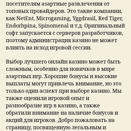
посетителям азартные развлечения от
топовых провайдеров. Это такие компании,
как NetEnt, Microgaming, Yggdrasil, Red Tiger,
Endorhpina, Spinomenal и т.д. Оригинальный
софт запускается с серверов разработчиков,
поэтому администрация казино не может
влиять на исход игровой сессии.
Выбор лучшего онлайн казино может быть
сложным, особенно для новичков в мире
азартных игр. Хорошие бонусы и высокие
выплаты могут привлечь внимание, но это
только один аспект при выборе казино. Мы
также оценили игровой опыт и
разнообразие игр в казино, а также
обратили внимание на наличие бонусов и
акций для игроков. Добро пожаловать на
страницу, посвященную легальным и