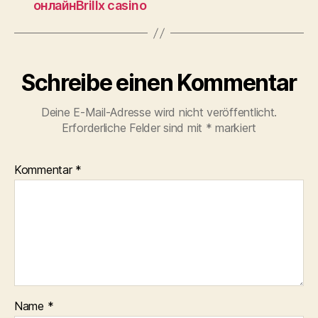
онлайнBrillx casino
Schreibe einen Kommentar
Deine E-Mail-Adresse wird nicht veröffentlicht.
Erforderliche Felder sind mit
*
markiert
Kommentar
*
Name
*