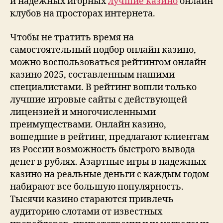
и надежных игорных
лучшие казино
онлайн
клубов на просторах интернета.
Чтобы не тратить время на
самостоятельный подбор онлайн казино,
можно воспользоваться рейтингом онлайн
казино 2025, составленным нашими
специалистами. В рейтинг вошли только
лучшие игровые сайты с действующей
лицензией и многочисленными
преимуществами. Онлайн казино,
вошедшие в рейтинг, предлагают клиентам
из России возможность быстрого вывода
денег в рублях. Азартные игры в надежных
казино на реальные деньги с каждым годом
набирают все большую популярность.
Тысячи казино стараются привлечь
аудиторию слотами от известных