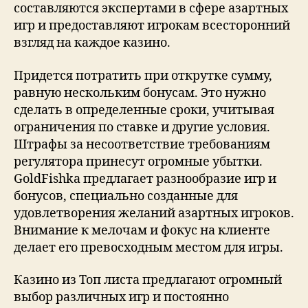
составляются экспертами в сфере азартных
игр и предоставляют игрокам всесторонний
взгляд на каждое казино.
Придется потратить при открутке сумму,
равную нескольким бонусам. Это нужно
сделать в определенные сроки, учитывая
ограничения по ставке и другие условия.
Штрафы за несоответствие требованиям
регулятора принесут огромные убытки.
GoldFishka предлагает разнообразие игр и
бонусов, специально созданные для
удовлетворения желаний азартных игроков.
Внимание к мелочам и фокус на клиенте
делает его превосходным местом для игры.
Казино из Топ листа предлагают огромный
выбор различных игр и постоянно