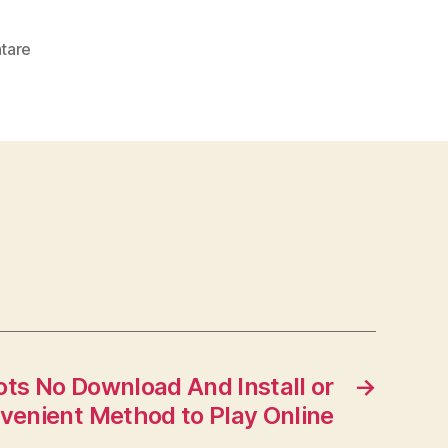
zu
tare
How
to
Enjoy
Free
Online
Slots
For
Cash
ots No Download And Install or
→
venient Method to Play Online