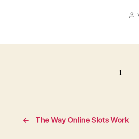
Bei
1
←
The Way Online Slots Work