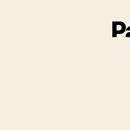
P
K
O
G