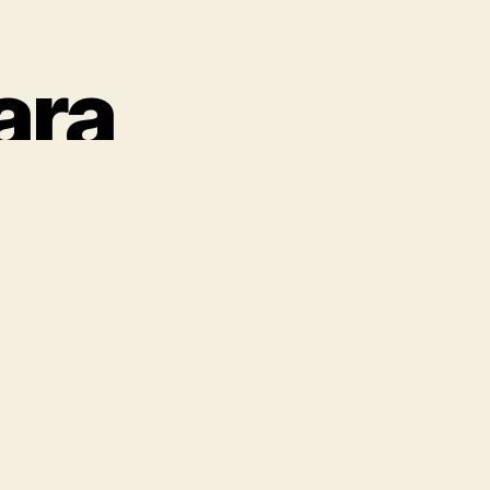
ara
azandıran
yunlar
erçek Para