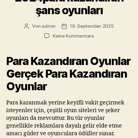
şans oyunları
Von
admin
19. September 2025
Beitragsautor
Veröffentlichungsdatum
zu
Keine Kommentare
17+
Para
Kazandıran
Para Kazandıran Oyunlar
Oyunlar
ile
Gerçek Para Kazandıran
Gerçek
Oyunlar
Dolar
ve
Kripto
Para kazanmak yerine keyifli vakit geçirmek
Kazanın!
isteyenler için, çeşitli oyun siteleri ve şeker
2024para
kazandiran
oyunları da mevcuttur. Bu tür oyunlar
şans
genellikle reklamlara dayalı gelir elde etme
oyunları
amacı güder ve oyunculara ödüller sunar.