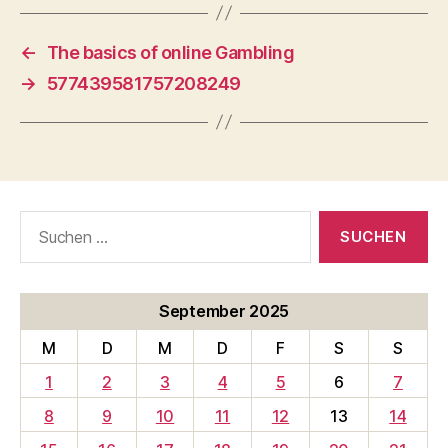
←
The basics of online Gambling
→
577439581757208249
Suche
nach:
September 2025
M
D
M
D
F
S
S
1
2
3
4
5
6
7
8
9
10
11
12
13
14