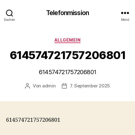
Telefonmission
Suchen
Menü
Kategorien
ALLGEMEIN
614574721757206801
614574721757206801
Von
admin
7. September 2025
Beitragsautor
Veröffentlichungsdatum
614574721757206801