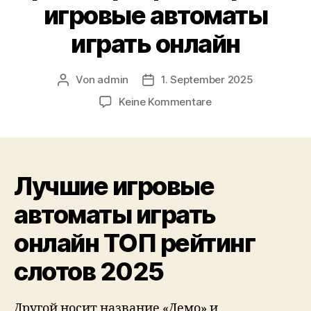
игровые автоматы
играть онлайн
Von
admin
1. September 2025
Beitragsautor
Veröffentlichungsdatum
zu
Keine Kommentare
Старые
игровые
автоматы
играть
Лучшие игровые
бесплатно
в
автоматы играть
ретрослотах
90-
онлайн ТОП рейтинг
х
годов,
слотов 2025
онлайн
аппараты
без
Другой носит название «Демо» и