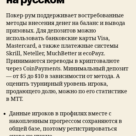
Покер-рум поддерживает востребованные
методы внесения денег на баланс и вывода
призовых. Для депозитов можно
использовать банковские карты Visa,
Mastercard, а также платежные системы
Skrill, Neteller, MuchBetter и ecoPayz.
Принимаются переводы в криптовалюте
через CoinPayments. Минимальный депозит
— от $5 до $10 в зависимости от метода. А
оценить турнирный уровень игрока,
продающего долю, можно по его статистике
в MTT.
Данные игроков в профилях вместе с
накопленным прогрессом сохраняются в
общей базе, поэтому регистрироваться