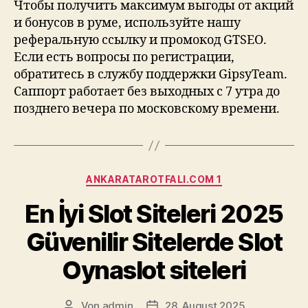
Чтобы получить максимум выгоды от акций
и бонусов в руме, используйте нашу
реферальную ссылку и промокод GTSEO.
Если есть вопросы по регистрации,
обратитесь в службу поддержки GipsyTeam.
Саппорт работает без выходных с 7 утра до
позднего вечера по московскому времени.
Kategorien
ANKARATAROTFALI.COM 1
En İyi Slot Siteleri 2025
Güvenilir Sitelerde Slot
Oynaslot siteleri
Von
admin
28. August 2025
Beitragsautor
Veröffentlichungsdatum