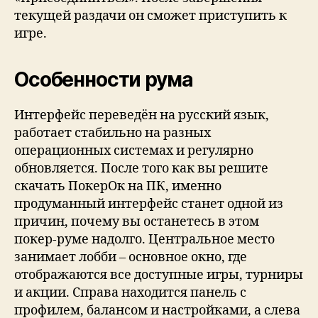
текущей раздачи он сможет приступить к
игре.
Особенности рума
Интерфейс переведён на русский язык,
работает стабильно на разных
операционных системах и регулярно
обновляется. После того как вы решите
скачать ПокерОк на ПК, именно
продуманный интерфейс станет одной из
причин, почему вы останетесь в этом
покер-руме надолго. Центральное место
занимает лобби – основное окно, где
отображаются все доступные игры, турниры
и акции. Справа находится панель с
профилем, балансом и настройками, а слева