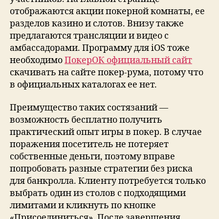
отображаются акции покерной комнаты, ее
разделов казино и слотов. Внизу также
предлагаются трансляции и видео с
амбассадорами. Программу для iOS тоже
необходимо
ПокерОК официальный сайт
скачивать на сайте покер-рума, потому что
в официальных каталогах ее нет.
Преимущество таких состязаний —
возможность бесплатно получить
практический опыт игры в покер. В случае
поражения посетитель не потеряет
собственные деньги, поэтому вправе
попробовать разные стратегии без риска
для банкролла. Клиенту потребуется только
выбрать один из столов с подходящими
лимитами и кликнуть по кнопке
«Присоединиться». После завершения