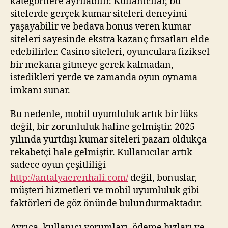
kategorilere ayrılabilir. Kullanıcılar, bu
sitelerde gerçek kumar siteleri deneyimi
yaşayabilir ve bedava bonus veren kumar
siteleri sayesinde ekstra kazanç fırsatları elde
edebilirler. Casino siteleri, oyunculara fiziksel
bir mekana gitmeye gerek kalmadan,
istedikleri yerde ve zamanda oyun oynama
imkanı sunar.
Bu nedenle, mobil uyumluluk artık bir lüks
değil, bir zorunluluk haline gelmiştir. 2025
yılında yurtdışı kumar siteleri pazarı oldukça
rekabetçi hale gelmiştir. Kullanıcılar artık
sadece oyun çeşitliliği
http://antalyaerenhali.com/
değil, bonuslar,
müşteri hizmetleri ve mobil uyumluluk gibi
faktörleri de göz önünde bulundurmaktadır.
Ayrıca, kullanıcı yorumları, ödeme hızları ve