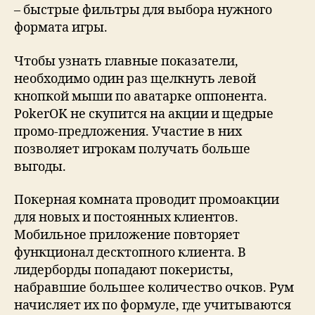
– быстрые фильтры для выбора нужного
формата игры.
Чтобы узнать главные показатели,
необходимо один раз щелкнуть левой
кнопкой мыши по аватарке оппонента.
PokerOK не скупится на акции и щедрые
промо-предложения. Участие в них
позволяет игрокам получать больше
выгоды.
Покерная комната проводит промоакции
для новых и постоянных клиентов.
Мобильное приложение повторяет
функционал десктопного клиента. В
лидерборды попадают покеристы,
набравшие большее количество очков. Рум
начисляет их по формуле, где учитываются