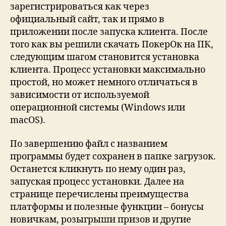
зарегистрироваться как через
официальный сайт, так и прямо в
приложении после запуска клиента. После
того как вы решили скачать ПокерОк на ПК,
следующим шагом становится установка
клиента. Процесс установки максимально
простой, но может немного отличаться в
зависимости от используемой
операционной системы (Windows или
macOS).
По завершению файл с названием
программы будет сохранен в папке загрузок.
Останется кликнуть по нему один раз,
запуская процесс установки. Далее на
странице перечислены преимущества
платформы и полезные функции – бонусы
новичкам, розыгрыши призов и другие