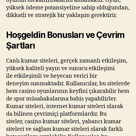
oyunun mekanizmalarını anlamaktır. Oyun,
yüksek ödeme potansiyeline sahip olduğundan,
dikkatli ve stratejik bir yaklaşım gerektirir.
Hoşgeldin Bonusları ve Çevrim
Şartları
Canlı kumar siteleri, gerçek zamanlı etkileşim,
yüksek kaliteli yayın ve sunucu etkileşimi
ile etkileşimli ve heyecan verici bir
deneyim sunmaktadır. Kullanıcılar, bu sitelerde
hem casino oyunlarının keyfini çıkarabilir hem
de spor müsabakalarına bahis yapabilirler.
Kumar siteleri, internet kumar siteleri olarak
da bilinen çevrimiçi platformlardır. Bu
siteler, casino kumar siteleri, yabancı kumar
siteleri ve sağlam kumar siteleri olarak farklı