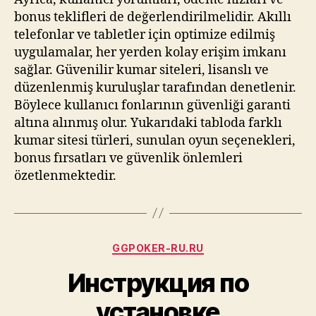
bonus teklifleri de değerlendirilmelidir. Akıllı
telefonlar ve tabletler için optimize edilmiş
uygulamalar, her yerden kolay erişim imkanı
sağlar. Güvenilir kumar siteleri, lisanslı ve
düzenlenmiş kuruluşlar tarafından denetlenir.
Böylece kullanıcı fonlarının güvenliği garanti
altına alınmış olur. Yukarıdaki tabloda farklı
kumar sitesi türleri, sunulan oyun seçenekleri,
bonus fırsatları ve güvenlik önlemleri
özetlenmektedir.
Kategorien
GGPOKER-RU.RU
Инструкция по
установке