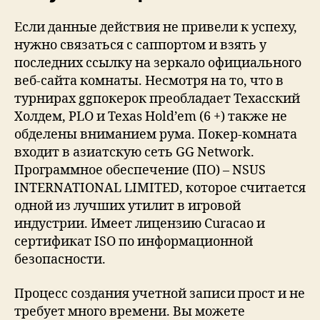
Если данные действия не привели к успеху,
нужно связаться с саппортом и взять у
последних ссылку на зеркало официального
веб-сайта комнаты. Несмотря на то, что в
турнирах ggпокерок преобладает Техасский
Холдем, PLO и Texas Hold’em (6 +) также не
обделены вниманием рума. Покер-комната
входит в азиатскую сеть GG Network.
Программное обеспечение (ПО) – NSUS
INTERNATIONAL LIMITED, которое считается
одной из лучших утилит в игровой
индустрии. Имеет лицензию Curacao и
сертификат ISO по информационной
безопасности.
Процесс создания учетной записи прост и не
требует много времени. Вы можете