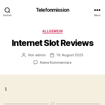
Telefonmission
Suchen
Menü
Kategorien
ALLGEMEIN
Internet Slot Reviews
Von
admin
19. August 2025
Beitragsautor
Veröffentlichungsdatum
zu
Keine Kommentare
Internet
Slot
Reviews
1