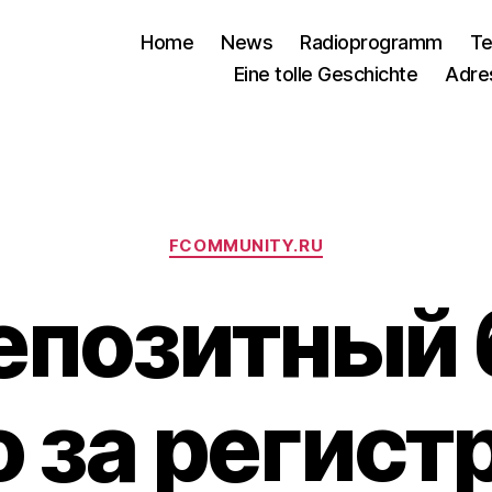
Home
News
Radioprogramm
Te
Eine tolle Geschichte
Adre
Kategorien
FCOMMUNITY.RU
епозитный 
о за регист