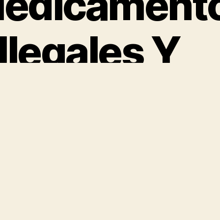
edicament
 Ilegales Y
nabolizant
ara Su Vent
andante en jefe del grupo de consumo de la
a Civil, Jesús Gálvez asegura que los deportis
colaborando en la investigación y eso les pod