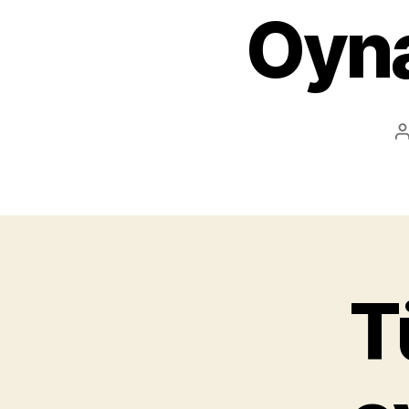
Oyna
T