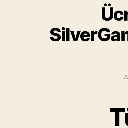
Ücr
SilverGa
T