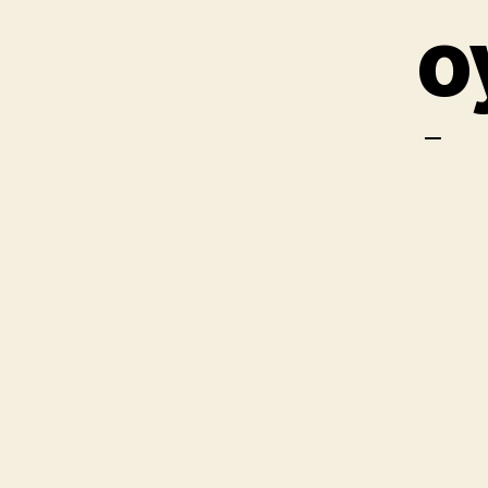
o
t
p
a
d