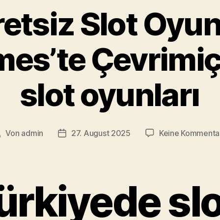
etsiz Slot Oyun
mes’te Çevrimiç
️slot oyunları
Von
admin
27. August 2025
Keine Kommenta
Beitragsautor
Veröffentlichungsdatum
ürkiyede slo