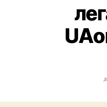
лег
UAо