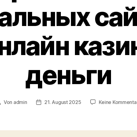
альных са
нлайн казин
деньги
Von
admin
21. August 2025
Keine Kommenta
Beitragsautor
Veröffentlichungsdatum