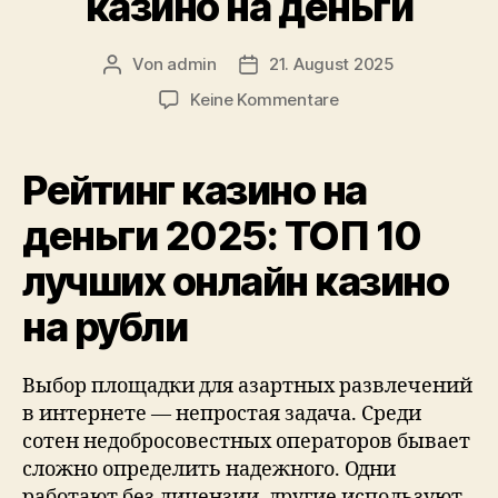
казино на деньги
Von
admin
21. August 2025
Beitragsautor
Veröffentlichungsdatum
zu
Keine Kommentare
Онлайн
казино
на
Рейтинг казино на
деньги
в
деньги 2025: ТОП 10
Украине
лучших онлайн казино
список
легальных
на рубли
сайтов
UAонлайн
казино
Выбор площадки для азартных развлечений
на
в интернете — непростая задача. Среди
деньги
сотен недобросовестных операторов бывает
сложно определить надежного. Одни
работают без лицензии, другие используют