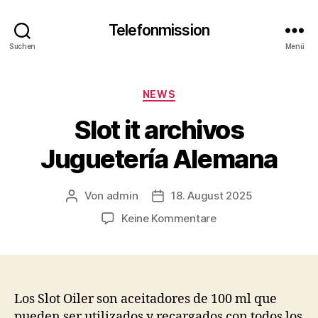
Telefonmission
Suchen
Menü
Kategorien
NEWS
Slot it archivos
Juguetería Alemana
Von
admin
18. August 2025
Beitragsautor
Veröffentlichungsdatum
zu
Keine Kommentare
Slot
it
archivos
Juguetería
Alemana
Los Slot Oiler son aceitadores de 100 ml que
pueden ser utilizados y recargados con todos los