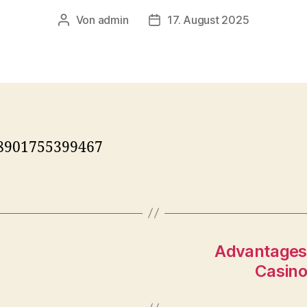
Von
admin
17. August 2025
Beitragsautor
Veröffentlichungsdatum
8901755399467
Advantages 
Casino