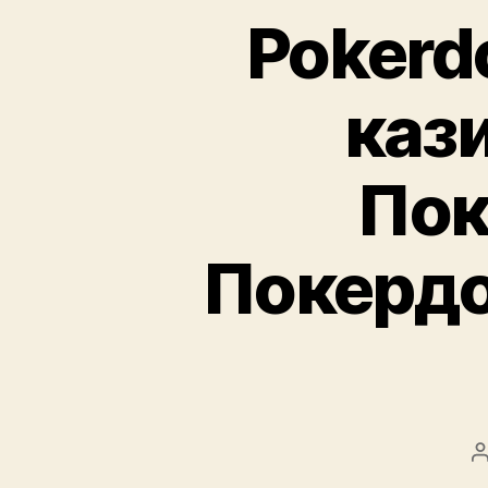
Pokerd
кази
Пок
Покердо