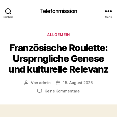
Telefonmission
Suchen
Menü
Kategorien
ALLGEMEIN
Französische Roulette:
Ursprngliche Genese
und kulturelle Relevanz
Von
admin
15. August 2025
Beitragsautor
Veröffentlichungsdatum
zu
Keine Kommentare
Französische
Roulette:
Ursprngliche
Genese