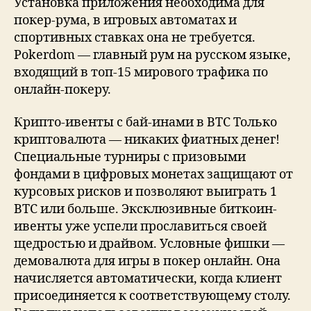
Установка приложения необходима для
покер-рума, в игровых автоматах и
спортивных ставках она не требуется.
Pokerdom — главный рум на русском языке,
входящий в топ-15 мирового трафика по
онлайн-покеру.
Крипто-ивенты с бай-инами в BTC Только
криптовалюта — никаких фиатных денег!
Специальные турниры с призовыми
фондами в цифровых монетах защищают от
курсовых рисков и позволяют выиграть 1
BTC или больше. Эксклюзивные биткоин-
ивенты уже успели прославиться своей
щедростью и драйвом. Условные фишки —
демовалюта для игры в покер онлайн. Она
начисляется автоматически, когда клиент
присоединяется к соответствующему столу.