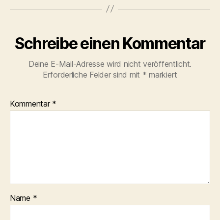
Schreibe einen Kommentar
Deine E-Mail-Adresse wird nicht veröffentlicht.
Erforderliche Felder sind mit
*
markiert
Kommentar
*
Name
*