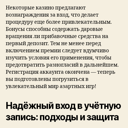
Некоторые казино предлагают
вознаграждения за вход, что делает
процедуру еще более привлекательным.
Бонусы способны содержать даровые
вращения ли прибавочные средства на
первый депозит. Тем не менее перед
включением премии следует вдумчиво
изучить условия его применения, чтобы
предотвратить разногласий в дальнейшем.
Регистрация аккаунта окончена — теперь
вы подготовлены погрузиться в
увлекательный мир азартных игр!
Надёжный вход в учётную
запись: подходы и защита