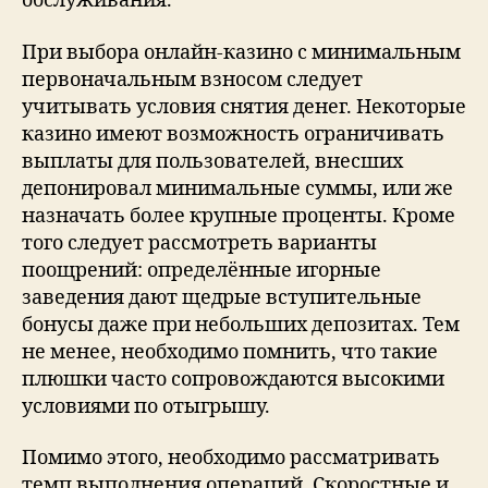
обслуживания.
При выбора онлайн-казино с минимальным
первоначальным взносом следует
учитывать условия снятия денег. Некоторые
казино имеют возможность ограничивать
выплаты для пользователей, внесших
депонировал минимальные суммы, или же
назначать более крупные проценты. Кроме
того следует рассмотреть варианты
поощрений: определённые игорные
заведения дают щедрые вступительные
бонусы даже при небольших депозитах. Тем
не менее, необходимо помнить, что такие
плюшки часто сопровождаются высокими
условиями по отыгрышу.
Помимо этого, необходимо рассматривать
темп выполнения операций. Скоростные и