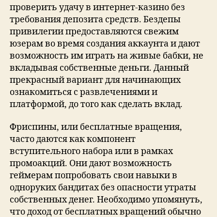
проверить удачу в интернет-казино без
требования депозита средств. Бездепы
привилегии предоставляются свежим
юзерам во время создания аккаунта и дают
возможность им играть на живые бабки, не
вкладывая собственные деньги. Данный
прекрасный вариант для начинающих
ознакомиться с развлечениями и
платформой, до того как сделать вклад.
Фриспины, или бесплатные вращения,
часто даются как компонент
вступительного набора или в рамках
промоакций. Они дают возможность
геймерам попробовать свои навыки в
одноруких бандитах без опасности утраты
собственных денег. Необходимо упомянуть,
что доход от бесплатных вращений обычно