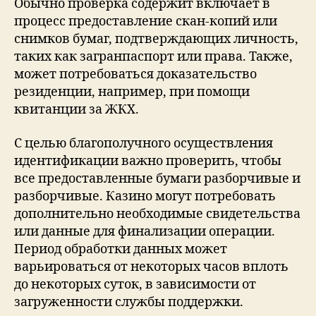
Обычно проверка содержит включает в
процесс предоставление скан-копий или
снимков бумаг, подтверждающих личность,
таких как загранпаспорт или права. Также,
может потребоваться доказательство
резиденции, например, при помощи
квитанции за ЖКХ.
С целью благополучного осуществления
идентификации важно проверить, чтобы
все предоставленные бумаги разборчивые и
разборчивые. Казино могут потребовать
дополнительно необходимые свидетельства
или данные для финализации операции.
Период обработки данных может
варьироваться от некоторых часов вплоть
до некоторых суток, в зависимости от
загруженности службы поддержки.