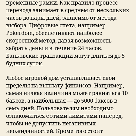
временные рамки. Как правило процесс
перевода занимает в среднем от нескольких
часов до пары дней, зависимо от метода
выбора. Цифровые счета, например
Pokerdom, обеспечивают наиболее
скоростной метод, давая возможность
забрать деньги в течение 24 часов.
Банковские транзакции могут длиться до 5
будних суток.
Любое игровой дом устанавливает свои
пределы на выплату финансов. Например,
самая низкая величина может равняться 10
баксов, а наибольшая — до 5000 баксов в
семь дней. Пользователям необходимо
ознакомиться с этими лимитами наперед,
чтобы не допустить негативных
неожиданностей. Кроме того стоит