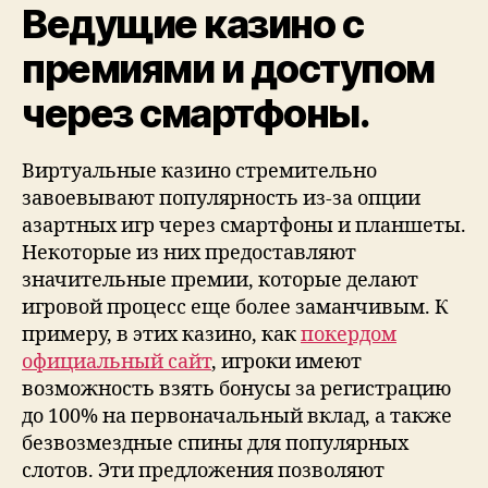
Ведущие казино с
и
доступом
премиями и доступом
через
смартфоны.
через смартфоны.
Виртуальные казино стремительно
завоевывают популярность из-за опции
азартных игр через смартфоны и планшеты.
Некоторые из них предоставляют
значительные премии, которые делают
игровой процесс еще более заманчивым. К
примеру, в этих казино, как
покердом
официальный сайт
, игроки имеют
возможность взять бонусы за регистрацию
до 100% на первоначальный вклад, а также
безвозмездные спины для популярных
слотов. Эти предложения позволяют