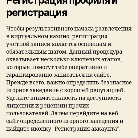
Регистрация профиля и
регистрация
Чтобы результативного начала развлечения
в виртуальном казино, регистрация
учетной записи является основным и
обязательным шагом. Данный процедура
охватывает несколько ключевых этапов,
которые помогут тебе оперативно и
гарантированно записаться на сайте.
Прежде всего, важно определить безопасное
игорное заведение с хорошей репутацией.
Уделите внимательность на доступность
лицензии и рецензии прочих
пользователей. Затем перейдите на веб-
сайт определенного игорного заведения и
найдите иконку "Регистрация аккаунта".