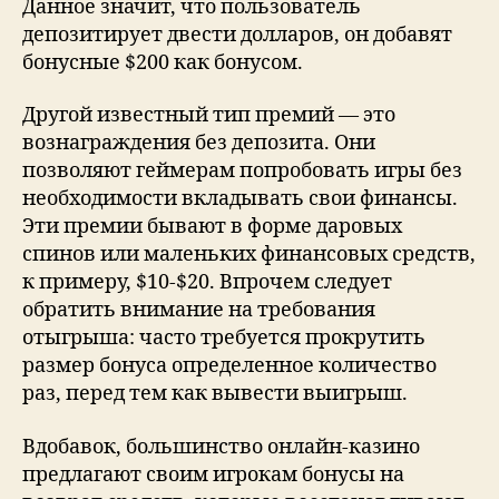
Данное значит, что пользователь
депозитирует двести долларов, он добавят
бонусные $200 как бонусом.
Другой известный тип премий — это
вознаграждения без депозита. Они
позволяют геймерам попробовать игры без
необходимости вкладывать свои финансы.
Эти премии бывают в форме даровых
спинов или маленьких финансовых средств,
к примеру, $10-$20. Впрочем следует
обратить внимание на требования
отыгрыша: часто требуется прокрутить
размер бонуса определенное количество
раз, перед тем как вывести выигрыш.
Вдобавок, большинство онлайн-казино
предлагают своим игрокам бонусы на