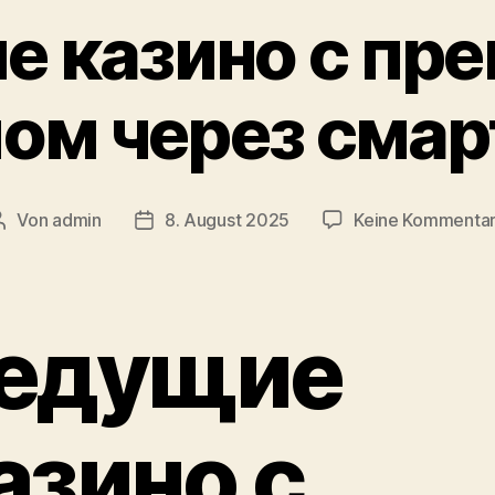
 казино с пр
ом через сма
Von
admin
8. August 2025
Keine Kommenta
Beitragsautor
Veröffentlichungsdatum
едущие
азино с