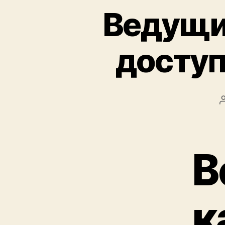
Ведущие
доступ
В
к