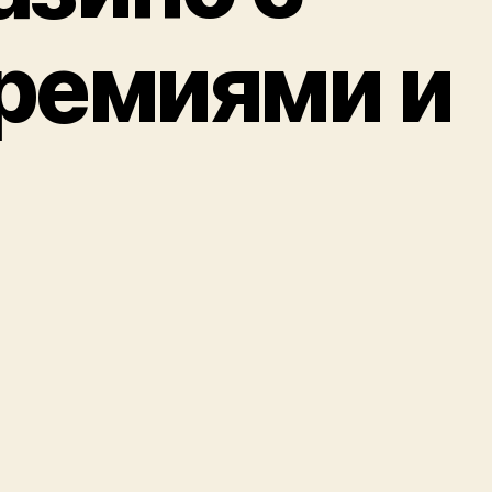
ремиями и
оступом
ерез
мартфоны.