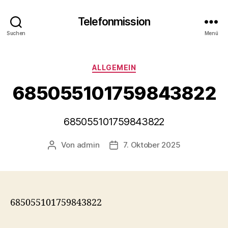
Telefonmission
Suchen
Menü
Kategorien
ALLGEMEIN
685055101759843822
685055101759843822
Von
admin
7. Oktober 2025
Beitragsautor
Veröffentlichungsdatum
685055101759843822