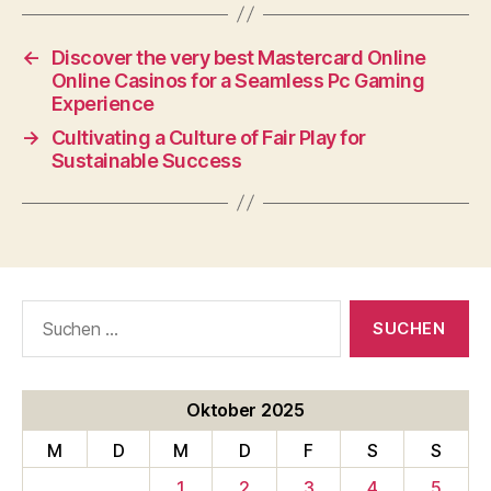
←
Discover the very best Mastercard Online
Online Casinos for a Seamless Pc Gaming
Experience
→
Cultivating a Culture of Fair Play for
Sustainable Success
Suche
nach:
Oktober 2025
M
D
M
D
F
S
S
1
2
3
4
5