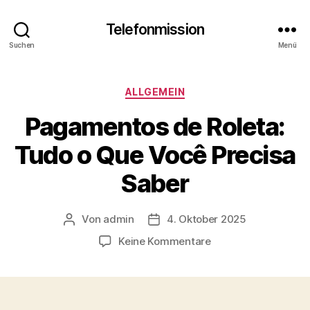
Telefonmission
Suchen
Menü
Kategorien
ALLGEMEIN
Pagamentos de Roleta:
Tudo o Que Você Precisa
Saber
Von
admin
4. Oktober 2025
Beitragsautor
Veröffentlichungsdatum
zu
Keine Kommentare
Pagamentos
de
Roleta:
Tudo