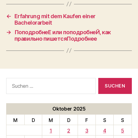
←
Erfahrung mit dem Kaufen einer
Bachelorarbeit
→
ПоподробнеЕ или поподробнеЙ, как
правильно пишетсяПодробнее
Suche
nach:
Oktober 2025
M
D
M
D
F
S
S
1
2
3
4
5