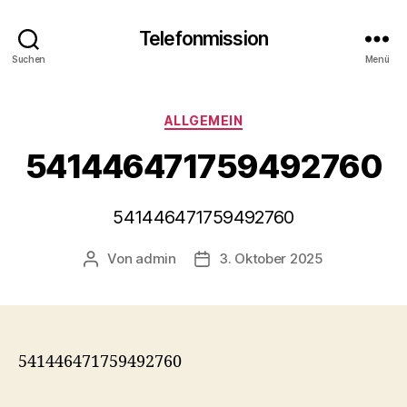
Telefonmission
Suchen
Menü
Kategorien
ALLGEMEIN
541446471759492760
541446471759492760
Von
admin
3. Oktober 2025
Beitragsautor
Veröffentlichungsdatum
541446471759492760