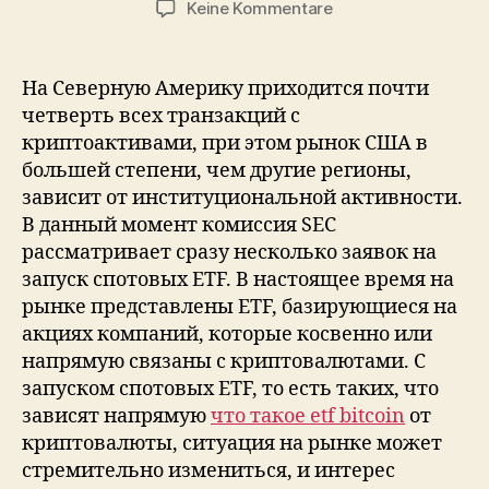
zu
Keine Kommentare
Криптовалютный
Etf:
Что
На Северную Америку приходится почти
Это
четверть всех транзакций с
Такое
криптоактивами, при этом рынок США в
И
большей степени, чем другие регионы,
Как
зависит от институциональной активности.
Он
В данный момент комиссия SEC
Работает
Fastex
рассматривает сразу несколько заявок на
запуск спотовых ETF. В настоящее время на
рынке представлены ETF, базирующиеся на
акциях компаний, которые косвенно или
напрямую связаны с криптовалютами. С
запуском спотовых ETF, то есть таких, что
зависят напрямую
что такое etf bitcoin
от
криптовалюты, ситуация на рынке может
стремительно измениться, и интерес