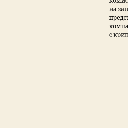
комис
на за
предс
компа
с кри
таких
крипт
стрем
момен
или н
узнат
торга
котор