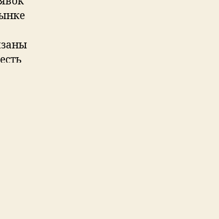
аявок
рынке
язаны
 есть
n
от
елей
завтра
можем
ту.