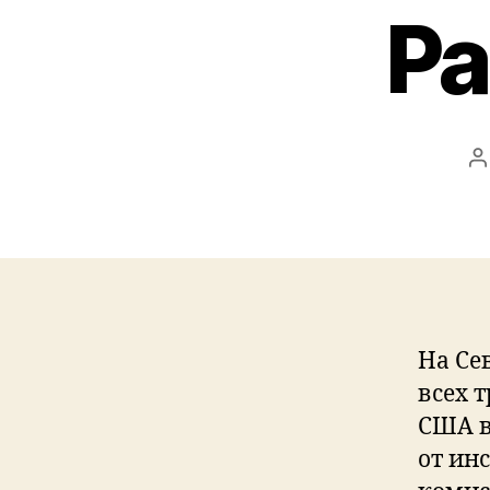
Ра
B
На Се
всех 
США в
от ин