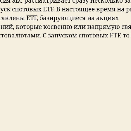
сия SEC рассматривает сразу несколько з
пуск спотовых ETF. В настоящее время на 
тавлены ETF, базирующиеся на акциях
ний, которые косвенно или напрямую св
птовалютами. С запуском спотовых ETF, то
, что зависят напрямую
что такое etf bitcoi
овалюты, ситуация на рынке может
ительно измениться, и интерес пользоват
тально взлетит до небес. Случится ли это 
ам придется ждать еще несколько лет – с
ь после запуска спотовых ETF в открытых
х. Инвестиция – это покупка доли фонда,
ый состоит из деривативов на криптовалю