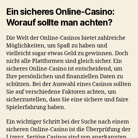
aus
Ein sicheres Online-Casino:
Worauf sollte man achten?
Die Welt der Online-Casinos bietet zahlreiche
Möglichkeiten, um Spaß zu haben und
vielleicht sogar etwas Geld zu gewinnen. Doch
nicht alle Plattformen sind gleich sicher. Ein
sicheres Online-Casino ist entscheidend, um
Ihre persönlichen und finanziellen Daten zu
schützen. Bei der Auswahl eines Casinos sollten
Sie auf verschiedene Faktoren achten, um
sicherzustellen, dass Sie eine sichere und faire
Spielerfahrung haben.
Ein wichtiger Schritt bei der Suche nach einem
sicheren Online-Casino ist die Überprüfung der
Lizenz. Seriöse Casinos sind von anerkannten