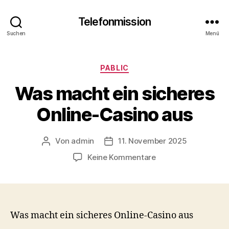
Telefonmission
Suchen
Menü
Kategorien
PABLIC
Was macht ein sicheres
Online-Casino aus
Von
admin
11. November 2025
Beitragsautor
Veröffentlichungsdatum
zu
Keine Kommentare
Was
macht
ein
sicheres
Online-
Was macht ein sicheres Online-Casino aus
Casino