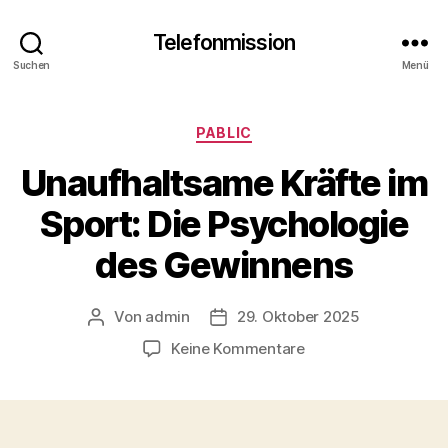
Telefonmission
Suchen
Menü
Kategorien
PABLIC
Unaufhaltsame Kräfte im
Sport: Die Psychologie
des Gewinnens
Von
admin
29. Oktober 2025
Beitragsautor
Veröffentlichungsdatum
zu
Keine Kommentare
Unaufhaltsame
Kräfte
im
Sport: