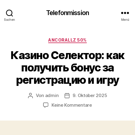
Telefonmission
Suchen
Menü
Kategorien
ANCORALLZ 50%
Казино Селектор: как
получить бонус за
регистрацию и игру
Von
admin
9. Oktober 2025
Beitragsautor
Veröffentlichungsdatum
zu
Keine Kommentare
Казино
Селектор:
как
получить