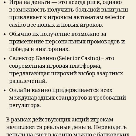
Игра на деньги — это всегда риск, однако
возможность получить большой выигрыш
привлекает к игровым автоматам selector
casino все новых и новых игроков.
Обычно их получение возможно за
применение персональных промокодов и
победы в викторинах.
Селектор Казино (Selector Casino) – это
современная игровая платформа,
предлагающая широкий выбор азартных
развлечений.
Онлайн казино придерживается всех
международных стандартов и требований
регулятора.
В рамках действующих акций игрокам
начисляются реальные деньги. Переводить
деньги на счет в казино можно с банковских