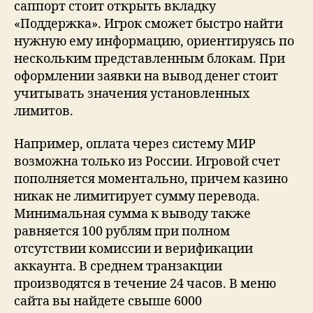
саппорт стоит открыть вкладку
«Поддержка». Игрок сможет быстро найти
нужную ему информацию, ориентируясь по
нескольким представленным блокам. При
оформлении заявки на вывод денег стоит
учитывать значения установленных
лимитов.
Например, оплата через систему МИР
возможна только из России. Игровой счет
пополняется моментально, причем казино
никак не лимитирует сумму перевода.
Минимальная сумма к выводу также
равняется 100 рублям при полном
отсутствии комиссии и верификации
аккаунта. В среднем транзакции
производятся в течение 24 часов. В меню
сайта вы найдете свыше 6000