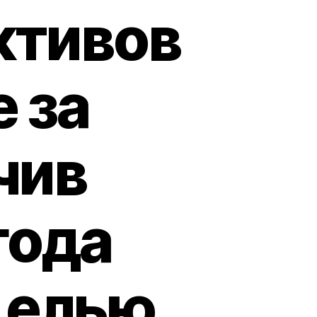
ктивов
 за
чив
года
целью.