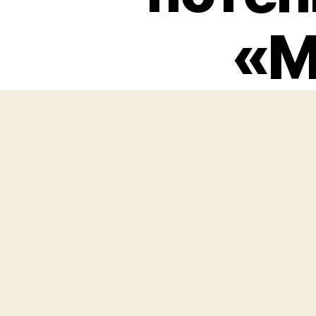
«М
скол
попад
него