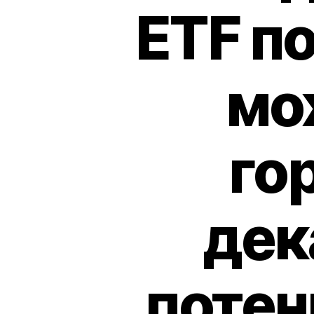
ETF п
мо
го
дек
потен