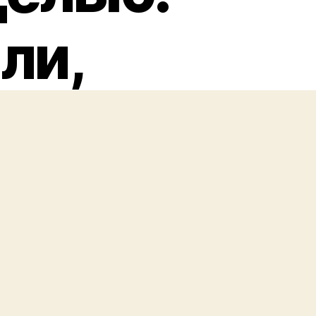
ли,
ни до
10. До
ардов