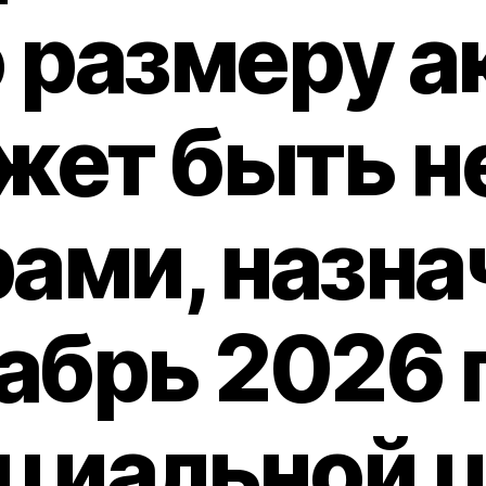
о размеру а
жет быть не
рами, назна
абрь 2026 
циальной 