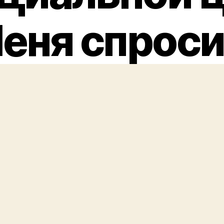
еня спроси
ько време
ания в топ-
 50 милли