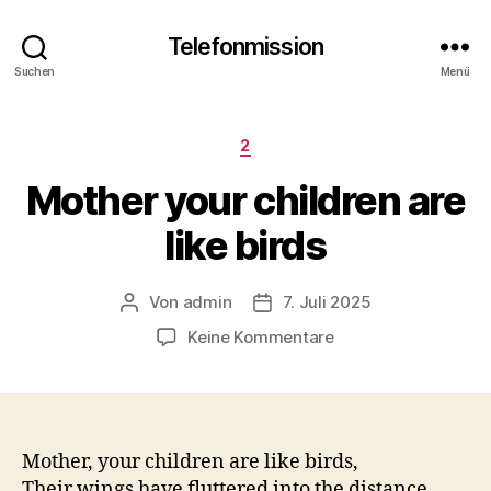
Telefonmission
Suchen
Menü
Kategorien
2
Mother your children are
like birds
Von
admin
7. Juli 2025
Beitragsautor
Veröffentlichungsdatum
zu
Keine Kommentare
Mother
your
children
are
like
Mother, your children are like birds,
birds
Their wings have fluttered into the distance.