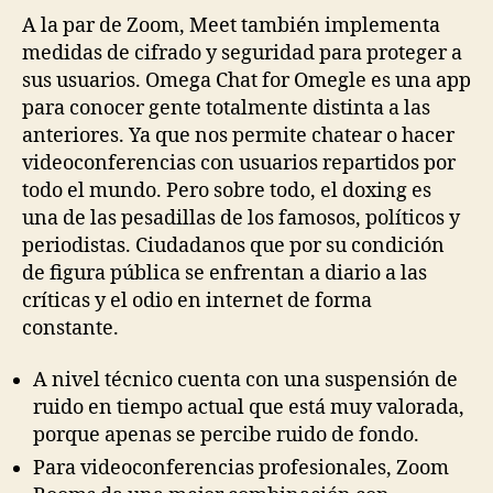
La
A la par de Zoom, Meet también implementa
Apl
medidas de cifrado y seguridad para proteger a
Gra
sus usuarios. Omega Chat for Omegle es una app
Y
para conocer gente totalmente distinta a las
An
anteriores. Ya que nos permite chatear o hacer
Co
videoconferencias con usuarios repartidos por
To
todo el mundo. Pero sobre todo, el doxing es
St
una de las pesadillas de los famosos, políticos y
periodistas. Ciudadanos que por su condición
de figura pública se enfrentan a diario a las
críticas y el odio en internet de forma
constante.
A nivel técnico cuenta con una suspensión de
ruido en tiempo actual que está muy valorada,
porque apenas se percibe ruido de fondo.
Para videoconferencias profesionales, Zoom