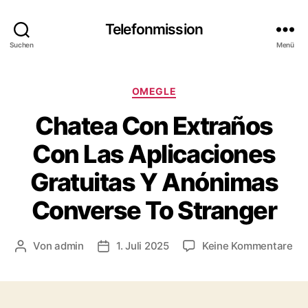
Telefonmission
Suchen
Menü
Kategorien
OMEGLE
Chatea Con Extraños
Con Las Aplicaciones
Gratuitas Y Anónimas
Converse To Stranger
zu
Von
admin
1. Juli 2025
Keine Kommentare
Beitragsautor
Veröffentlichungsdatum
Ch
Co
Ex
Co