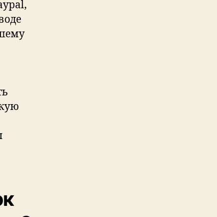
ypal,
воде
ашему
ть
скую
ы
oк