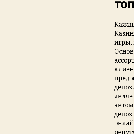
тoп
Кажды
Казин
игры,
Основ
ассор
клиен
предо
депоз
являе
автом
депоз
онлай
репут