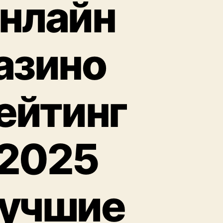
нлайн
азино
ейтинг
2025
учшие