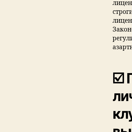
лицен
строг
лицен
Закон
регул
азарт
☑️
ли
кл
вы