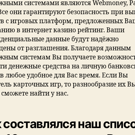
жными системами являются Webmoney, Pa
 Все они гарантируют безопасность при вы
тв с игровых платформ, предложенных В
нию в интернет казино рейтинг. Ваши
денциальные данные будут надёжно
ены от разглашения. Благодаря данным
жным системам Вы получаете возможнос
ти денежные средства на личную банков
 в любое удобное для Вас время. Если Вы
ель карточных игр, то разнообразие их В
 сможете найти у нас.
 cocтaвлялcя нaш cпиc