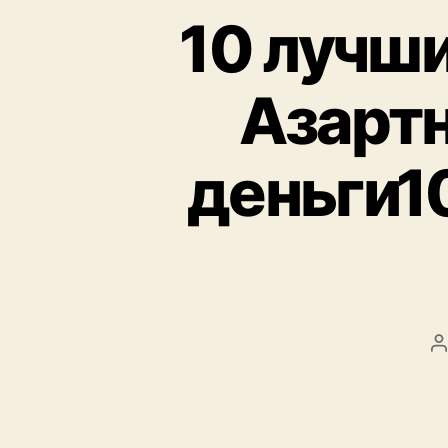
10 лучши
Азартн
деньги1
B