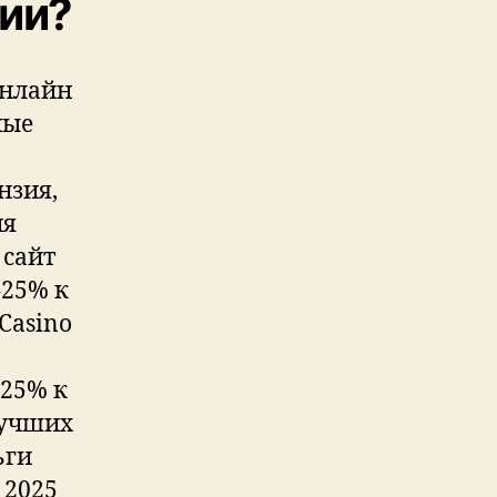
cии?
онлайн
ные
нзия,
ия
 сайт
425% к
Casino
425% к
лучших
ьги
 2025