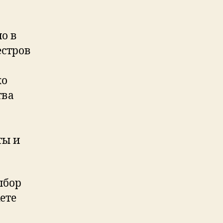
о в
естров
кo
твa
ты и
ыбор
ете