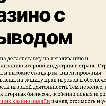
азино с
ыводом
на делает ставку на легализацию и
лизацию игорной индустрии в стране. Ст
ы и высокие стандарты лицензирования
влены на защиту прав игроков и обеспеч
ости игорной деятельности. Тем не менее, 
х игорных бизнесов, особенно новых игро
чших казино онлайн
рынке, стоимость и у