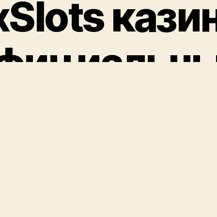
xSlots кази
фициальн
айт, рабоче
еркало,
онусы и