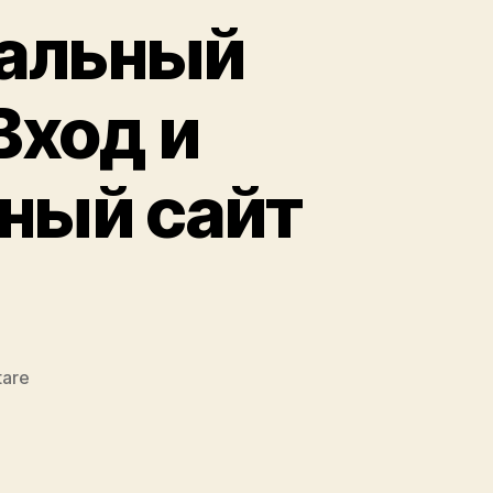
иальный
Вход и
ный сайт
zu
tare
Vulkan
Вулкан
официальный
сайт