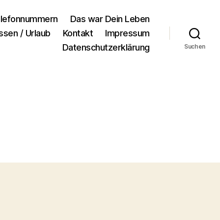
lefonnummern
Das war Dein Leben
ssen / Urlaub
Kontakt
Impressum
Datenschutzerklärung
Suchen