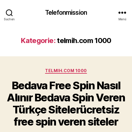
Telefonmission
Suchen
Menü
Kategorie:
telmih.com 1000
Kategorien
TELMIH.COM 1000
Bedava Free Spin Nasıl
Alınır Bedava Spin Veren
Türkçe Sitelerücretsiz
free spin veren siteler