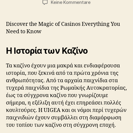
zu
Keine Kommentare
Discover
the
Magic
Discover the Magic of Casinos Everything You
of
Need to Know
Casinos
Everything
You
Η Ιστορία των Καζίνο
Need
to
Τα καζίνο έχουν μια μακρά και ενδιαφέρουσα
Know
ιστορία, που ξεκινά από τα πρώτα χρόνια της
ανθρωπότητας. Από τα αρχαία παιχνίδια στα
τυχερά παιχνίδια της Ρωμαϊκής Αυτοκρατορίας,
έως τα σύγχρονα καζίνο που γνωρίζουμε
σήμερα, η εξέλιξη αυτή έχει επηρεάσει πολλές
κουλτούρες. Η UIGEA και οι νόμοι περί τυχερών
παιχνιδιών έχουν συμβάλλει στη διαμόρφωση
του τοπίου των καζίνο στη σύγχρονη εποχή.