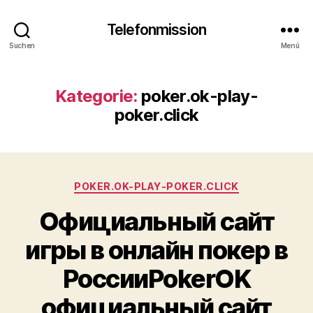
Telefonmission
Suchen
Menü
Kategorie:
poker.ok-play-
poker.click
Kategorien
POKER.OK-PLAY-POKER.CLICK
Официальный сайт
игры в онлайн покер в
РоссииPokerOK
официальный сайт