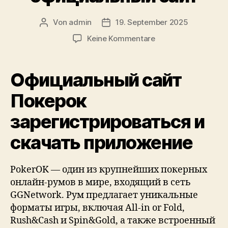
Von
admin
19. September 2025
Beitragsautor
Veröffentlichungsdatum
zu
Keine Kommentare
Официальный
сайт
игры
Официальный сайт
в
онлайн
Покерок
покер
зарегистрироваться и
в
РоссииPokerOK
скачать приложение
официальный
сайт
PokerOK — один из крупнейших покерных
онлайн-румов в мире, входящий в сеть
GGNetwork. Рум предлагает уникальные
форматы игры, включая All-in or Fold,
Rush&Cash и Spin&Gold, а также встроенный