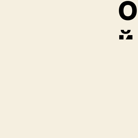
О
й
С
К
б