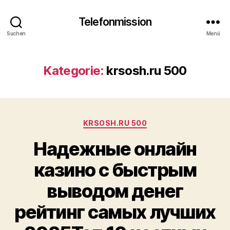
Telefonmission
Suchen
Menü
Kategorie:
krsosh.ru 500
Kategorien
KRSOSH.RU 500
Надежные онлайн
казино с быстрым
выводом денег
рейтинг самых лучших