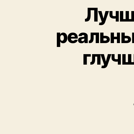
Лучш
реальны
глучш