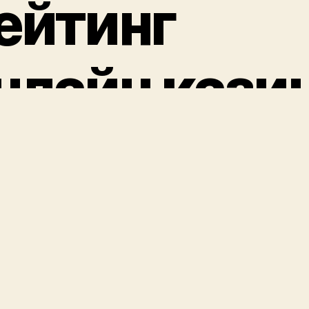
ейтинг
нлайн кази
025 ᐉ Топ
учших
азино