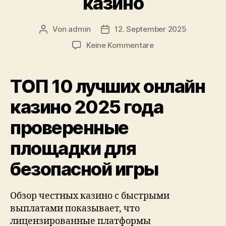
казино
Von
admin
12. September 2025
Beitragsautor
Veröffentlichungsdatum
zu
Keine Kommentare
Рейтинг
онлайн
казино
ТОП 10 лучших онлайн
2025
ТОП
казино 2025 года
надежных
проверенные
залов
в
площадки для
интернететоп
10
безопасной игры
честных
онлайн
казино
Обзор честных казино с быстрыми
выплатами показывает, что
лицензированные платформы