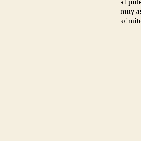
alquil
muy as
admite
Co
Nos av
coches
Almend
Zafra,
Cantos
a toda
Nos av