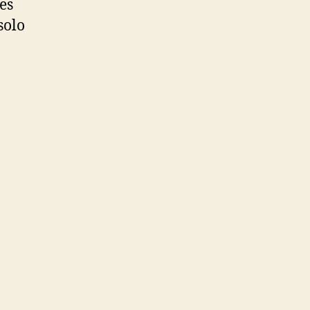
es
solo
s
 de
lerena,
onetass
na.
de