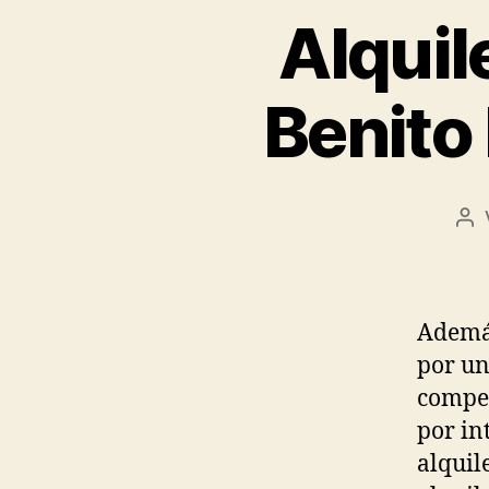
Alquil
Benito
Be
Además
por uni
compet
por in
alquil