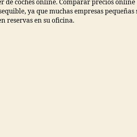
er de coches online. Comparar precios online 
equible, ya que muchas empresas pequeñas 
n reservas en su oficina.
munidad de usuario
alan mas de 20 años en el sector del alquiler
 y furgonetas sin conductor. Con sede en
ralejo y delegaciones en Badajoz, Mérida, L
 Montijo, Villanueva de la Serena y Fuente de
, damos servicio de Alquiler de coches y furg
 Extremadura, con una flota extensa y moder
alan más de 20 años en el sector de alquiler 