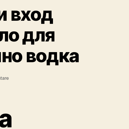
и вход
ло для
но водка
zu
tare
Официальный
сайт
и
вход
а
через
рабочее
зеркало