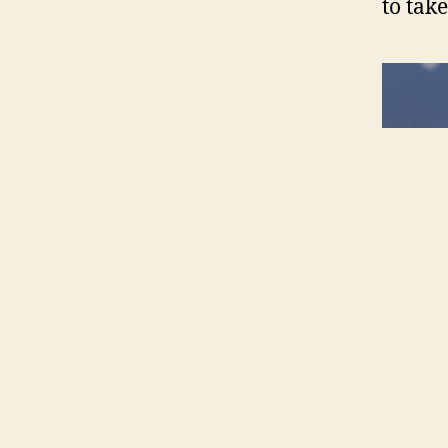
to tak
Strange